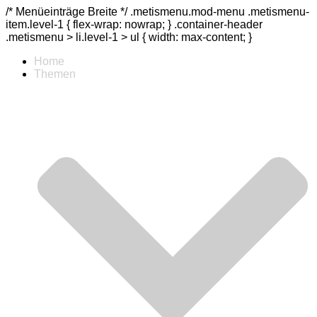
/* Menüeinträge Breite */ .metismenu.mod-menu .metismenu-
item.level-1 { flex-wrap: nowrap; } .container-header
.metismenu > li.level-1 > ul { width: max-content; }
Home
Themen