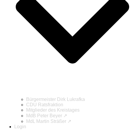
Bürgermeister Dirk Lukrafka
CDU Ratsfraktion
Mitglieder des Kreistages
MdB Peter Beyer ↗
MdL Martin Sträßer ↗
Login