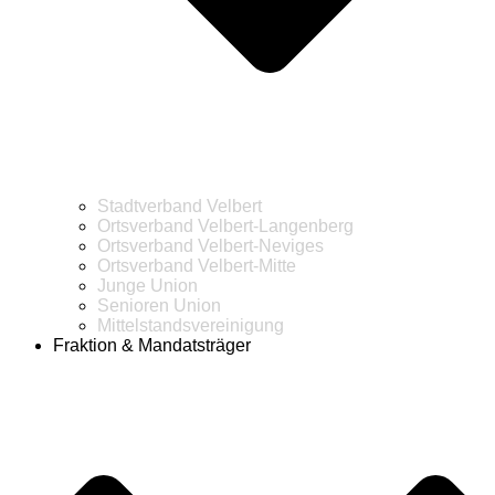
Stadtverband Velbert
Ortsverband Velbert-Langenberg
Ortsverband Velbert-Neviges
Ortsverband Velbert-Mitte
Junge Union
Senioren Union
Mittelstandsvereinigung
Fraktion & Mandatsträger