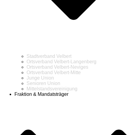
Stadtverband Velbert
Ortsverband Velbert-Langenberg
Ortsverband Velbert-Neviges
Ortsverband Velbert-Mitte
Junge Union
Senioren Union
Mittelstandsvereinigung
Fraktion & Mandatsträger