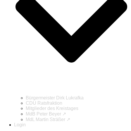
Bürgermeister Dirk Lukrafka
CDU Ratsfraktion
Mitglieder des Kreistages
MdB Peter Beyer ↗
MdL Martin Sträßer ↗
Login