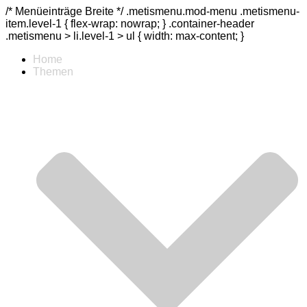
/* Menüeinträge Breite */ .metismenu.mod-menu .metismenu-
item.level-1 { flex-wrap: nowrap; } .container-header
.metismenu > li.level-1 > ul { width: max-content; }
Home
Themen