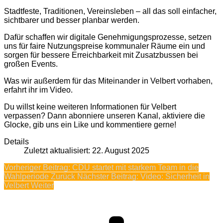
Stadtfeste, Traditionen, Vereinsleben – all das soll einfacher,
sichtbarer und besser planbar werden.
Dafür schaffen wir digitale Genehmigungsprozesse, setzen
uns für faire Nutzungspreise kommunaler Räume ein und
sorgen für bessere Erreichbarkeit mit Zusatzbussen bei
großen Events.
Was wir außerdem für das Miteinander in Velbert vorhaben,
erfahrt ihr im Video.
Du willst keine weiteren Informationen für Velbert
verpassen? Dann abonniere unseren Kanal, aktiviere die
Glocke, gib uns ein Like und kommentiere gerne!
Details
Zuletzt aktualisiert: 22. August 2025
Vorheriger Beitrag: CDU startet mit starkem Team in die
Wahlperiode
Zurück
Nächster Beitrag: Video: Sicherheit in
Velbert
Weiter