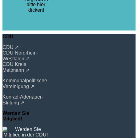
bitte hier
klicken!
CDU
CDU ↗
CDU Nordrhein-
Westfalen ↗
CDU Kreis
Mettmann ↗
Kommunalpolitische
Vereinigung ↗
Konrad-Adenauer-
Stiftung ↗
Werden Sie
Mitglied!