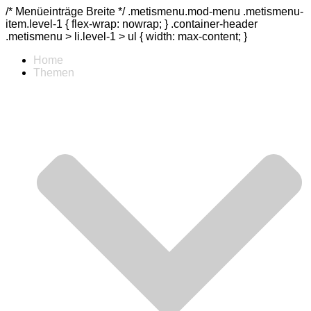
/* Menüeinträge Breite */ .metismenu.mod-menu .metismenu-
item.level-1 { flex-wrap: nowrap; } .container-header
.metismenu > li.level-1 > ul { width: max-content; }
Home
Themen