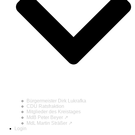
Bürgermeister Dirk Lukrafka
CDU Ratsfraktion
Mitglieder des Kreistages
MdB Peter Beyer ↗
MdL Martin Sträßer ↗
Login