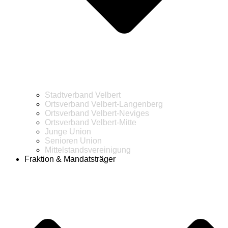
Stadtverband Velbert
Ortsverband Velbert-Langenberg
Ortsverband Velbert-Neviges
Ortsverband Velbert-Mitte
Junge Union
Senioren Union
Mittelstandsvereinigung
Fraktion & Mandatsträger